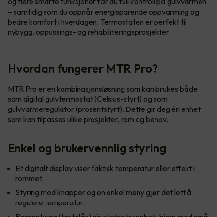
og flere smarte funksjoner får du full kontroll på gulvvarmen
– samtidig som du oppnår energisparende oppvarming og
bedre komfort i hverdagen. Termostaten er perfekt til
nybygg, oppussings- og rehabiliteringsprosjekter.
Hvordan fungerer MTR Pro?
MTR Pro er en kombinasjonsløsning som kan brukes både
som digital gulvtermostat (Celsius-styrt) og som
gulvvarmeregulator (prosentstyrt). Dette gir deg én enhet
som kan tilpasses ulike prosjekter, rom og behov.
Enkel og brukervennlig styring
Et digitalt display viser faktisk temperatur eller effekt i
rommet.
Styring med knapper og en enkel meny gjør det lett å
regulere temperatur.
Barnesikring (tastelås) gir ekstra trygghet i hjem med små