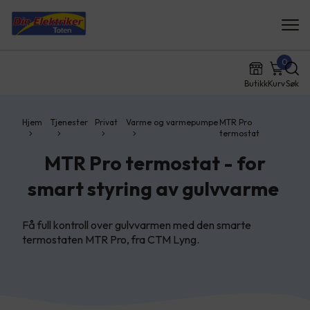
0
Butikk
Kurv
Søk
Hjem
Tjenester
Privat
Varme og varmepumpe
MTR Pro
termostat
MTR Pro termostat - for
smart styring av gulvvarme
Få full kontroll over gulvvarmen med den smarte
termostaten MTR Pro, fra CTM Lyng.