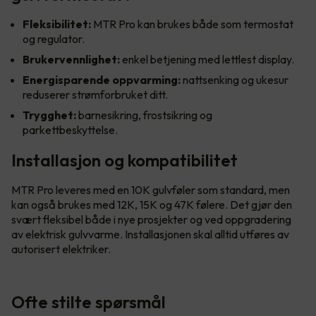
Fleksibilitet:
MTR Pro kan brukes både som termostat
og regulator.
Brukervennlighet:
enkel betjening med lettlest display.
Energisparende oppvarming:
nattsenking og ukesur
reduserer strømforbruket ditt.
Trygghet:
barnesikring, frostsikring og
parkettbeskyttelse.
Installasjon og kompatibilitet
MTR Pro leveres med en 10K gulvføler som standard, men
kan også brukes med 12K, 15K og 47K følere. Det gjør den
svært fleksibel både i nye prosjekter og ved oppgradering
av elektrisk gulvvarme. Installasjonen skal alltid utføres av
autorisert elektriker.
Ofte stilte spørsmål