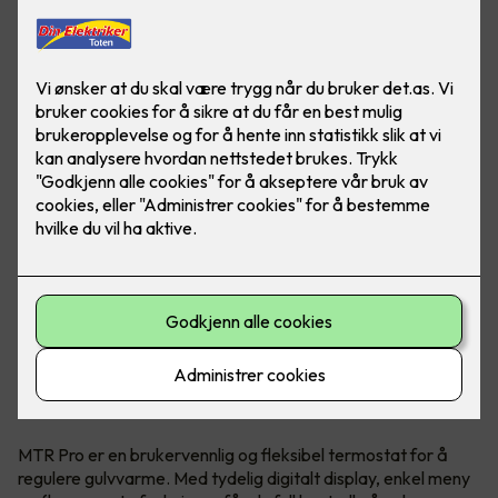
Hva er MTR Pro?
MTR Pro er en brukervennlig og fleksibel termostat for å
regulere gulvvarme. Med tydelig digitalt display, enkel meny