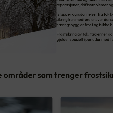
reparasjoner, driftsproblemer og 
Istapper og isdannelser fra tak 
sikring kan medføre ansvar derso
næringsbygg er frost og is ikke 
Frostsikring av tak, takrenner og
gjelder spesielt i perioder med 
e områder som trenger frostsik