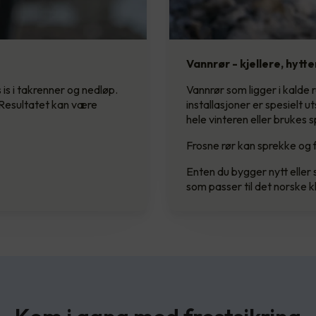
Vannrør - kjellere, hytt
is i takrenner og nedløp.
Vannrør som ligger i kalde 
. Resultatet kan være
installasjoner er spesielt u
hele vinteren eller brukes s
Frosne rør kan sprekke og 
Enten du bygger nytt eller 
som passer til det norske k