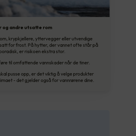
er og andre utsatte rom
rom, krypkjellere, yttervegger eller utvendige
tsatt for frost. På hytter, der vannet ofte står på
poradisk, er risikoen ekstra stor.
føre til omfattende vannskader når de tiner.
skal pusse opp, er det viktig å velge produkter
limaet - det gjelder også for vannrørene dine.