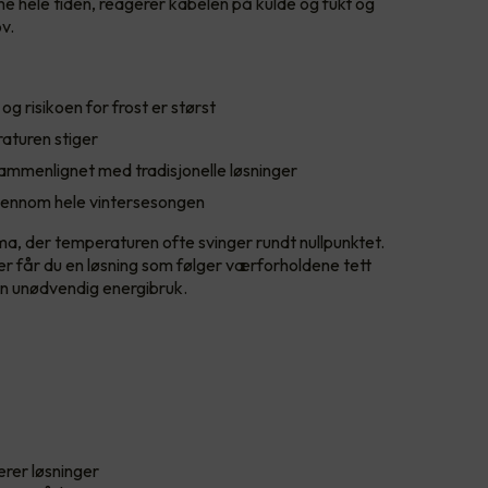
e hele tiden, reagerer kabelen på kulde og fukt og
v.
og risikoen for frost er størst
aturen stiger
sammenlignet med tradisjonelle løsninger
g gjennom hele vintersesongen
lima, der temperaturen ofte svinger rundt nullpunktet.
 får du en løsning som følger værforholdene tett
uten unødvendig energibruk.
erer løsninger