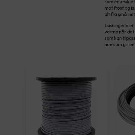
som er utviklet
mot frost og i
alt fra små inst
Løsningene er 
varme når det 
som kan tilpas
noe som gir en