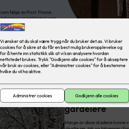
 som følge av frost. Frosne
te takrenner er problemer som
Frostsikring er 
gårdeiere
Mange av disse skadene kunne væ
utsatte rør, tak og takrenner i f