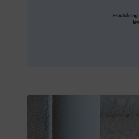
Frostsikring 
lø