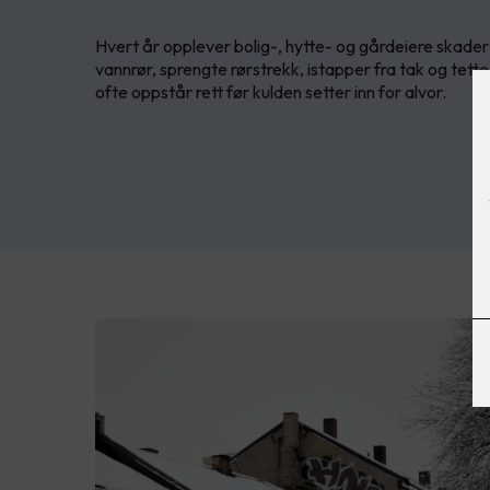
Hvert år opplever bolig-, hytte- og gårdeiere skader
vannrør, sprengte rørstrekk, istapper fra tak og tet
ofte oppstår rett før kulden setter inn for alvor.