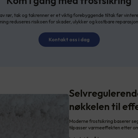
Kom i gang med frostsikring
av rør, tak og takrenner er et viktig forebyggende tiltak før vinter
sning reduseres risikoen for skader, ulykker og kostbare reparasjon
Kontakt oss i dag
Selvregulerend
nøkkelen til eff
Moderne frostsikring baserer s
tilpasser varmeeffekten etter 