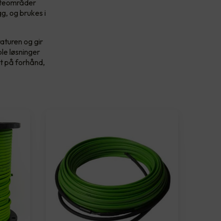
g uteområder
g, og brukes i
aturen og gir
le løsninger
rt på forhånd,