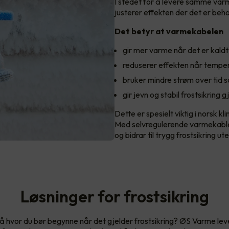
I stedet for å levere samme varm
justerer effekten der det er beho
Det betyr at varmekabelen
gir mer varme når det er kaldt 
reduserer effekten når temper
bruker mindre strøm over tid 
gir jevn og stabil frostsikrin
Dette er spesielt viktig i norsk k
Med selvregulerende varmekabler
og bidrar til trygg frostsikring 
Løsninger for frostsikring
på hvor du bør begynne når det gjelder frostsikring? ØS Varme lev