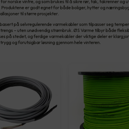
 for norske vintre, og som brukes til å sikre rør, tak, takrenner o
s. Produktene er godt egnet for både boliger, hytter og næringsbyg
allasjoner til større prosjekter.
basert på selvregulerende varmekabler som tilpasser seg temper
trengs – uten unødvendig strømbruk. ØS Varme tilbyr både fleksib
ses på stedet, og ferdige varmekabler der viktige deler er klargjo
 trygg og forutsigbar løsning gjennom hele vinteren.