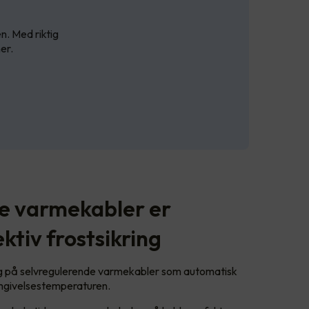
en. Med riktig
er.
e varmekabler er
ektiv frostsikring
eg på selvregulerende varmekabler som automatisk
omgivelsestemperaturen.