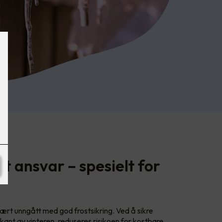
et ansvar – spesielt for
rt unngått med god frostsikring. Ved å sikre
orkant av vinteren, reduseres risikoen for kostbare