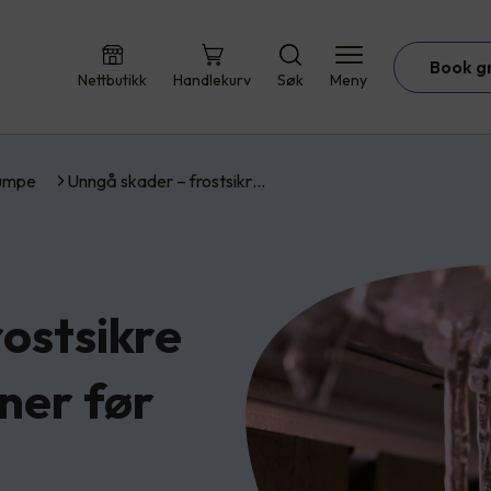
Book g
Nettbutikk
Handlekurv
Søk
Meny
umpe
Unngå skader – frostsikr…
ostsikre
nner før