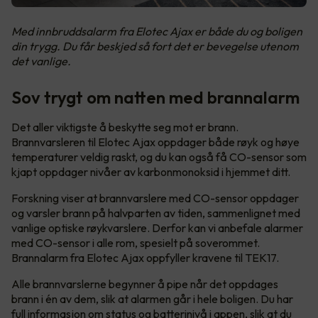
Med innbruddsalarm fra Elotec Ajax er både du og boligen
din trygg. Du får beskjed så fort det er bevegelse utenom
det vanlige.
Sov trygt om natten med brannalarm
Det aller viktigste å beskytte seg mot er brann.
Brannvarsleren til Elotec Ajax oppdager både røyk og høye
temperaturer veldig raskt, og du kan også få CO-sensor som
kjapt oppdager nivåer av karbonmonoksid i hjemmet ditt.
Forskning viser at brannvarslere med CO-sensor oppdager
og varsler brann på halvparten av tiden, sammenlignet med
vanlige optiske røykvarslere. Derfor kan vi anbefale alarmer
med CO-sensor i alle rom, spesielt på soverommet.
Brannalarm fra Elotec Ajax oppfyller kravene til TEK17.
Alle brannvarslerne begynner å pipe når det oppdages
brann i én av dem, slik at alarmen går i hele boligen. Du har
full informasjon om status og batterinivå i appen, slik at du