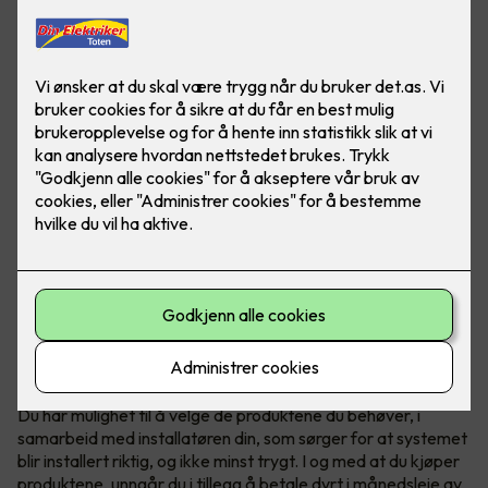
Teknologi fra Elotec redder liv
Elotec Ajax er et profesjonelt og trådløst sikkerhetssystem
som beskytter hjemmet ditt mot blant annet innbrudd, brann
og vannlekkasje - full trygghet for både deg og boligen din.
Du har mulighet til å velge de produktene du behøver, i
samarbeid med installatøren din, som sørger for at systemet
blir installert riktig, og ikke minst trygt. I og med at du kjøper
produktene, unngår du i tillegg å betale dyrt i månedsleie av