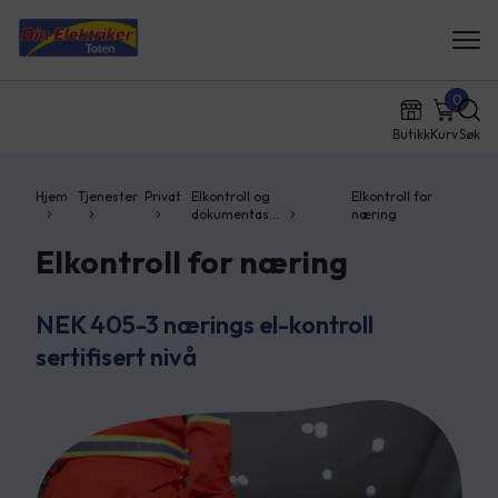
0
Butikk
Kurv
Søk
Hjem
Tjenester
Privat
Elkontroll og
Elkontroll for
dokumentas…
næring
Elkontroll for næring
NEK 405-3 nærings el-kontroll
sertifisert nivå