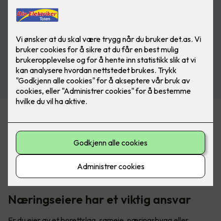
Økende krav om sertifiseringer
Det er et økende krav til å dokumentere kompetanse, og
stadig flere forsikringsselskaper, kommuner, og
bedriftseiere krever sertifiserte kontrollører iht. 405-3
næringskontroll og sertifisert el-kontrollforetak iht. 405-4.
Næringseiere har et viktig ansvar
Er du eier av et borettslag, sameie, næringsbygg eller