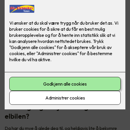
Skal du på norgesferie med elbil? Her er noen triks for å
forlenge rekkevidden, slik at du kan kjøre trollstigen uten
rekkeviddeangst.
Første gang du kjører langtur med
elbilen?
Da har du mye å glede deg til, og heldigvis lite å bekymre