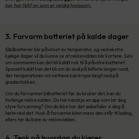
her har NAF en som er veldig hjelpsom.
3. Forvarm batteriet på kalde dager
Elbilbatterier blir påvirket av temperatur, og ved ekstra
kjølige dager vil du kunne se at rekkevidden blir kortere. Selv
om sommeren kan det bli kaldt nok til å påvirke batteriet.
Spesielt kaldt kan det bli om du skal på bilferie lenger nord,
der temperaturen om nettene kan krype langt ned på
gradestokken.
Om du forvarmer bilbatteriet før du bruker det, kan du
forlenge rekkevidden. Du har kanskje en app som lar deg
styre forvarming? Om du ikke har det anbefaler vi deg å
laste ned det. Husk å forvarme bilen mens den står til lading,
ellers tar du bare av rekkevidden.
4. Tenk på hvordan du kjører