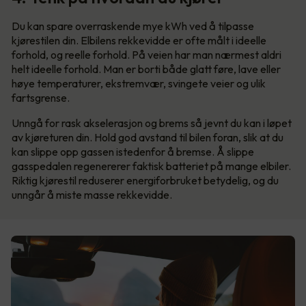
Du kan spare overraskende mye kWh ved å tilpasse
kjørestilen din. Elbilens rekkevidde er ofte målt i ideelle
forhold, og reelle forhold. På veien har man nærmest aldri
helt ideelle forhold. Man er borti både glatt føre, lave eller
høye temperaturer, ekstremvær, svingete veier og ulik
fartsgrense.
Unngå for rask akselerasjon og brems så jevnt du kan i løpet
av kjøreturen din. Hold god avstand til bilen foran, slik at du
kan slippe opp gassen istedenfor å bremse. Å slippe
gasspedalen regenererer faktisk batteriet på mange elbiler.
Riktig kjørestil reduserer energiforbruket betydelig, og du
unngår å miste masse rekkevidde.