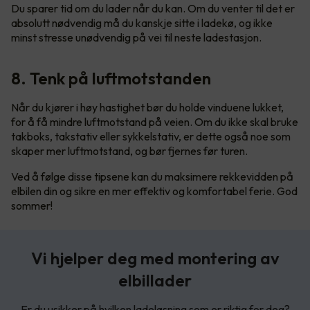
Du sparer tid om du lader når du kan. Om du venter til det er
absolutt nødvendig må du kanskje sitte i ladekø, og ikke
minst stresse unødvendig på vei til neste ladestasjon.
8. Tenk på luftmotstanden
Når du kjører i høy hastighet bør du holde vinduene lukket,
for å få mindre luftmotstand på veien. Om du ikke skal bruke
takboks, takstativ eller sykkelstativ, er dette også noe som
skaper mer luftmotstand, og bør fjernes før turen.
Ved å følge disse tipsene kan du maksimere rekkevidden på
elbilen din og sikre en mer effektiv og komfortabel ferie. God
sommer!
Vi hjelper deg med montering av
elbillader
Er du usikker på hvilken ladeløsning som er riktig for deg?