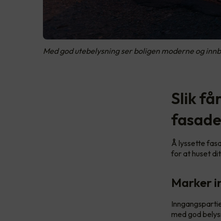
Med god utebelysning ser boligen moderne og innby
Slik få
fasade
Å lyssette fas
for at huset di
Marker i
Inngangspartie
med god belysn