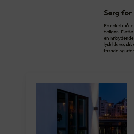
Sørg for 
En enkel måte 
boligen. Dette 
en innbydende 
lyskildene, sli
fasade og uteom