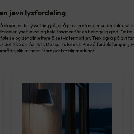
en jevn lysfordeling
å skape en fin lyssetting på, er å plassere lamper under takutspri
fordeler lyset jevnt, og hele fasaden får en behagelig glød. Dette
følelse og det blir lettere å se i vintermørket. Tenk også på avst
k at det ikke blir for tett. Det ser rotete ut. Prøv å fordele lamper j
råde, slik at ingen store partier blir mørklagt.