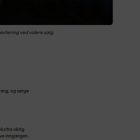
estering ved videre salg.
ning, og sørge
kstra viktig
eve inngangen.