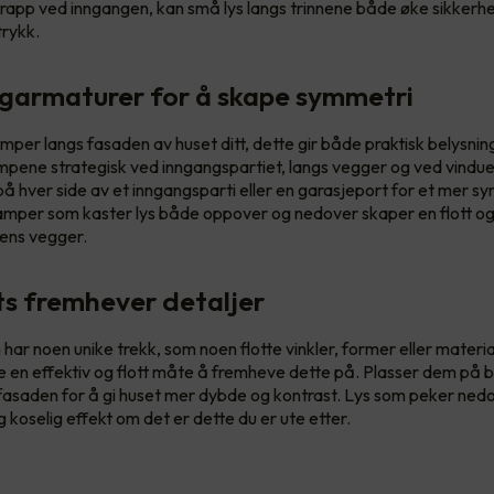
rapp ved inngangen, kan små lys langs trinnene både øke sikkerh
rykk.
garmaturer for å skape symmetri
per langs fasaden av huset ditt, dette gir både praktisk belysning
lampene strategisk ved inngangspartiet, langs vegger og ved vindue
 på hver side av et inngangsparti eller en garasjeport for et mer s
lamper som kaster lys både oppover og nedover skaper en flott 
gens vegger.
ts fremhever detaljer
har noen unike trekk, som noen flotte vinkler, former eller materia
e en effektiv og flott måte å fremheve dette på. Plasser dem på 
fasaden for å gi huset mer dybde og kontrast. Lys som peker nedove
koselig effekt om det er dette du er ute etter.