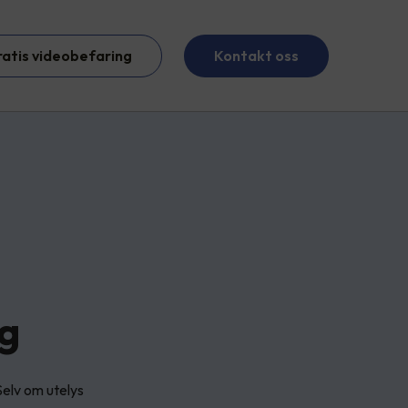
ratis videobefaring
Kontakt oss
ng
elv om utelys