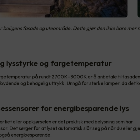
 boligens fasade og uteområde. Dette gjør den ikke bare mer ma
tig lysstyrke og fargetemperatur
rgetemperatur på rundt 2700K–3000K er å anbefale til fasaden 
nnbydende og behagelig uttrykk. Unngå for sterke lamper, da det 
essensorer for energibesparende lys
rtiet eller oppkjørselen er det praktisk med belysning som har
or. Det sørger for at lyset automatisk slår seg på når du eller g
r også energibesparende.