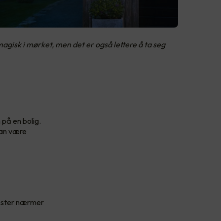
gisk i mørket, men det er også lettere å ta seg
på en bolig.
kan være
jester nærmer