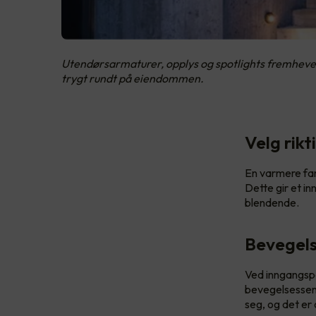
Utendørsarmaturer, opplys og spotlights fremhever
trygt rundt på eiendommen.
Velg rik
En varmere fa
Dette gir et i
blendende.
Bevegels
Ved inngangspa
bevegelsessens
seg, og det e