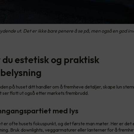
dende ut. Det er ikke bare penere å se på, men også en god inv
r du estetisk og praktisk
belysning
aden på huset ditt handler om å fremheve detaljer, skape lun stem
tt ser flott ut også etter mørkets frembrudd.
nngangspartiet med lys
t er ofte husets fokuspunkt, og det første man møter. Her er det e
ing. Bruk downlights, veggarmaturer eller lanterner for å fremh