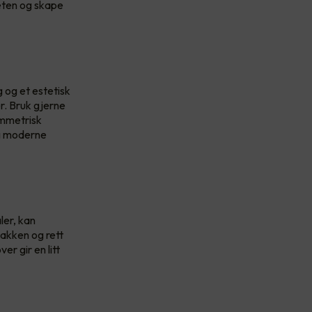
eten og skape
 og et estetisk
r. Bruk gjerne
ymmetrisk
og moderne
ler, kan
bakken og rett
r gir en litt