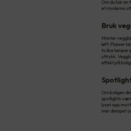
Om du har en t
et moderne utt
Bruk veg
Monter vegglam
løft. Plasser 
to like lamper
uttrykk. Vegg
effekt på boli
Spotligh
Om boligen din 
spotlights vær
lyset opp mot 
mer dempet og 