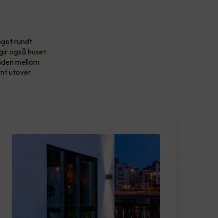
nget rundt
 gir også huset
anden mellom
evnt utover