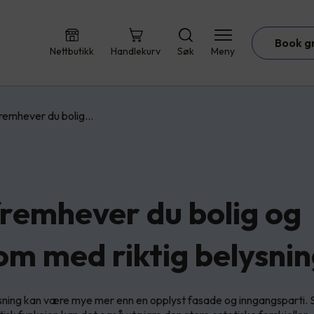
Book g
Nettbutikk
Handlekurv
Søk
Meny
 fremhever du bolig…
 fremhever du bolig og
om med riktig belysni
ning kan være mye mer enn en opplyst fasade og inngangsparti. S