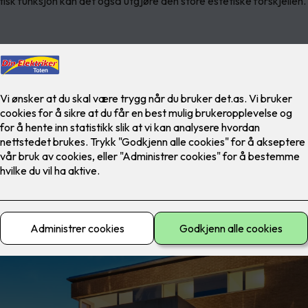
tisk funksjon kan det også utgjøre den store estetiske forskjellen.