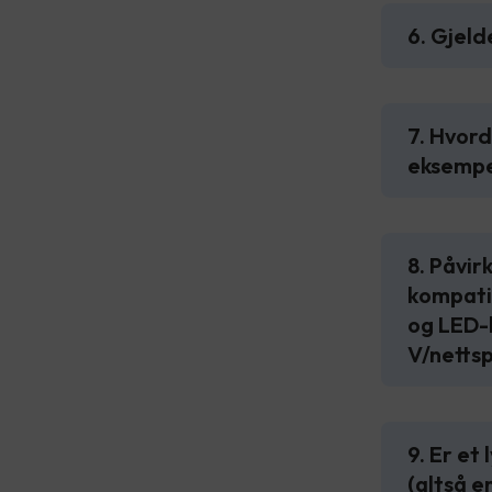
6. Gjeld
7. Hvord
eksempel
8. Påvir
kompatib
og LED-l
V/netts
9. Er et
(altså e