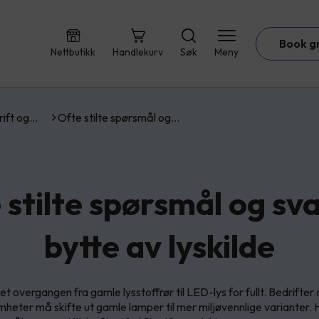
Book g
Nettbutikk
Handlekurv
Søk
Meny
rift og…
Ofte stilte spørsmål og…
 stilte spørsmål og sv
bytte av lyskilde
t overgangen fra gamle lysstoffrør til LED-lys for fullt. Bedrifter
heter må skifte ut gamle lamper til mer miljøvennlige varianter. 