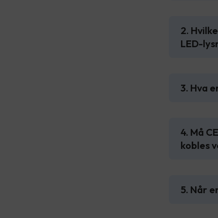
2. Hvilk
LED-lys
3. Hva 
4. Må CE
kobles v
5. Når e