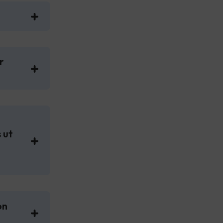
r
 ut
on