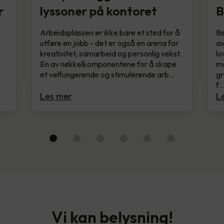
r
lyssoner på kontoret
B
Arbeidsplassen er ikke bare et sted for å
Be
utføre en jobb - det er også en arena for
av
kreativitet, samarbeid og personlig vekst.
lo
En av nøkkelkomponentene for å skape
mo
et velfungerende og stimulerende arb…
gr
f
Les mer
L
Vi kan belysning!