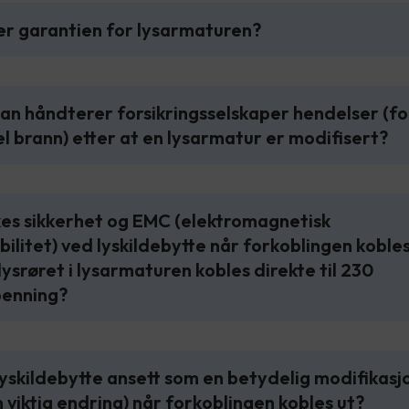
er garantien for lysarmaturen?
an håndterer forsikringsselskaper hendelser (fo
 brann) etter at en lysarmatur er modifisert?
kes sikkerhet og EMC (elektromagnetisk
ilitet) ved lyskildebytte når forkoblingen kobles
ysrøret i lysarmaturen kobles direkte til 230
penning?
 lyskildebytte ansett som en betydelig modifikasj
n viktig endring) når forkoblingen kobles ut?