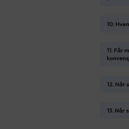
10. Hvem
11. Får 
konvensj
12. Når 
13. Når 