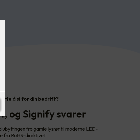
dette å si for din bedrift?
, og Signify svarer
ed ubyttingen fra gamle lysrør til moderne LED-
e fra RoHS-direktivet.