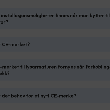
e installasjonsmuligheter finnes når man bytter til
rør?
er CE-merket?
-merket til lysarmaturen fornyes når forkoblin
ekk?
r det behov for et nytt CE-merke?