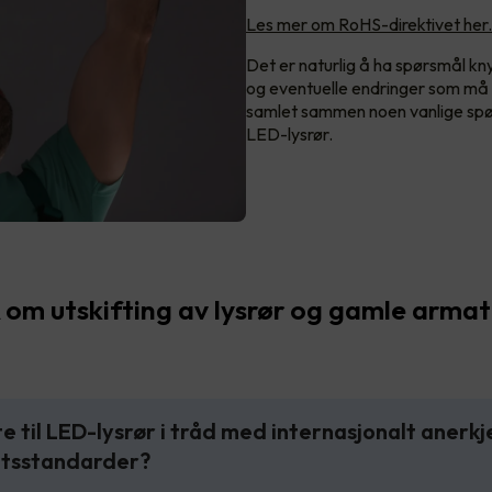
Les mer om RoHS-direktivet her.
Det er naturlig å ha spørsmål knyt
og eventuelle endringer som må g
samlet sammen noen vanlige spør
LED-lysrør.
om utskifting av lysrør og gamle armat
tte til LED-lysrør i tråd med internasjonalt anerk
etsstandarder?