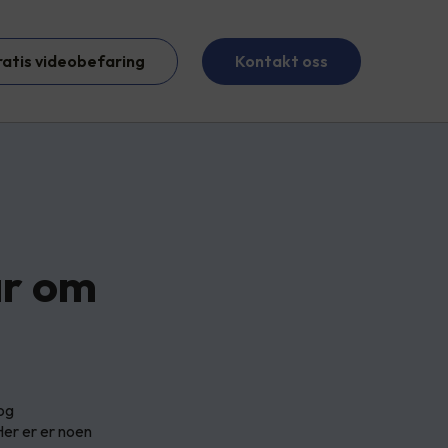
ratis videobefaring
Kontakt oss
ar om
 og
Her er er noen