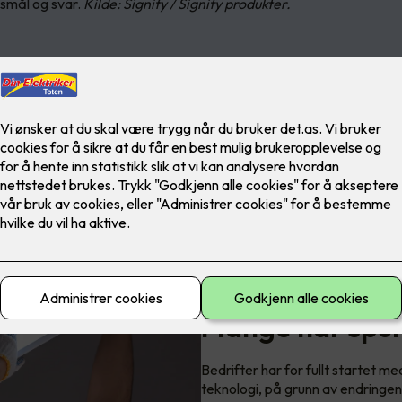
rsmål og svar.
Kilde: Signify / Signify produkter.
Utskifting av lysrør - hva har 
Mange har spurt
Bedrifter har for fullt startet m
teknologi, på grunn av endringen