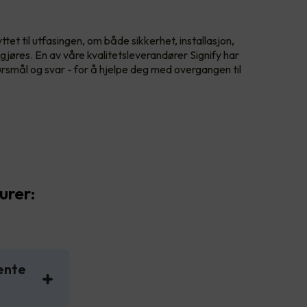
tet til utfasingen, om både sikkerhet, installasjon,
jøres. En av våre kvalitetsleverandører Signify har
smål og svar - for å hjelpe deg med overgangen til
urer:
jente