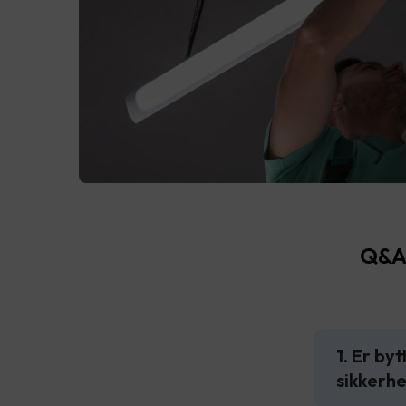
Q&A 
1. Er by
sikkerh