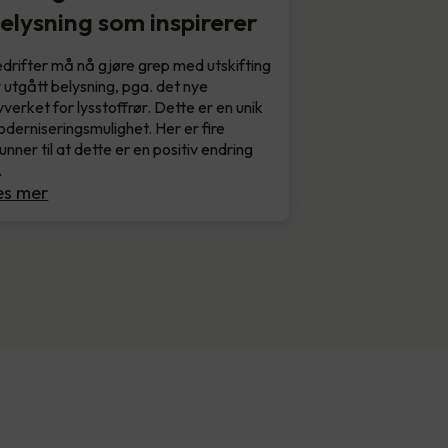
elysning som inspirerer
drifter må nå gjøre grep med utskifting
 utgått belysning, pga. det nye
vverket for lysstoffrør. Dette er en unik
derniseringsmulighet. Her er fire
unner til at dette er en positiv endring
…
es mer