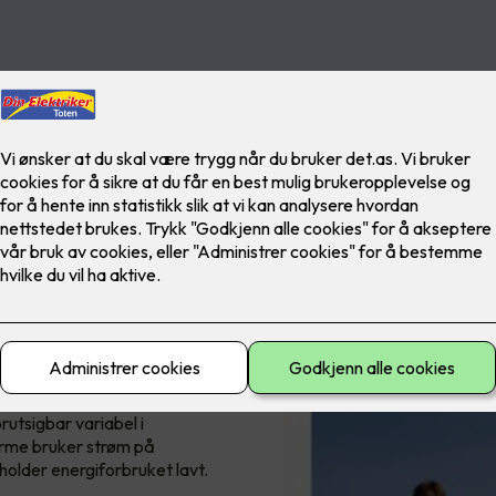
 lys og varme
n.
nt av strømforbruket i
g varmekilder og smarte
betydelig.
rutsigbar variabel i
arme bruker strøm på
holder energiforbruket lavt.