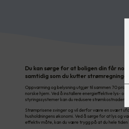
Du kan sørge for at boligen din får nok
samtidig som du kutter strømregninge
Oppvarming og belysning utgjør til sammen 70 prose
norske hjem. Ved å installere energieffektive lys- o
styringssystemer kan du redusere strømkostnadene 
Strømprisene svinger og vil derfor være en svært ufo
husholdningens økonomi. Ved å sørge for at lys og v
effektiv måte, kan du være trygg på at du hele tiden 