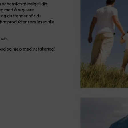
 er hensiktsmessige i din
deg med å regulere
 og du trenger når du
 har produkter som løser alle
din.
ud og hjelp med installering!