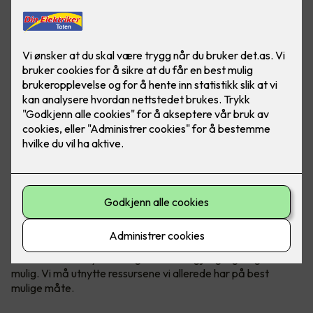
Norges kraftbruk forventes å øke kraftig i de kommende
årene. Det er her energieffektivisering kommer inn – for det
handler om å utnytte energien vi har tilgjengelig så godt som
mulig. Vi må utnytte ressursene vi allerede har på best
mulige måte.