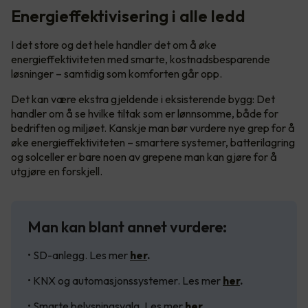
Energieffektivisering i alle ledd
I det store og det hele handler det om å øke
energieffektiviteten med smarte, kostnadsbesparende
løsninger – samtidig som komforten går opp.
Det kan være ekstra gjeldende i eksisterende bygg: Det
handler om å se hvilke tiltak som er lønnsomme, både for
bedriften og miljøet. Kanskje man bør vurdere nye grep for å
øke energieffektiviteten – smartere systemer, batterilagring
og solceller er bare noen av grepene man kan gjøre for å
utgjøre en forskjell.
Man kan blant annet vurdere:
• SD-anlegg. Les mer
her
.
• KNX og automasjonssystemer. Les mer
her
.
• Smarte belysningsvalg. Les mer
her
.