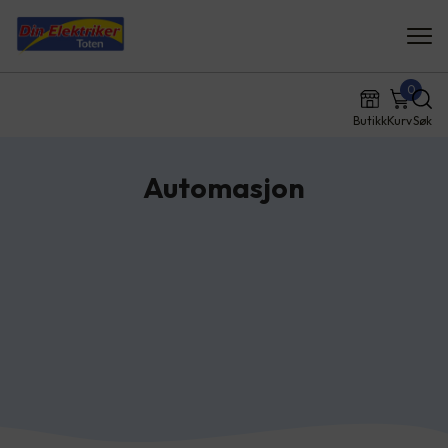
0
Butikk
Kurv
Søk
Automasjon