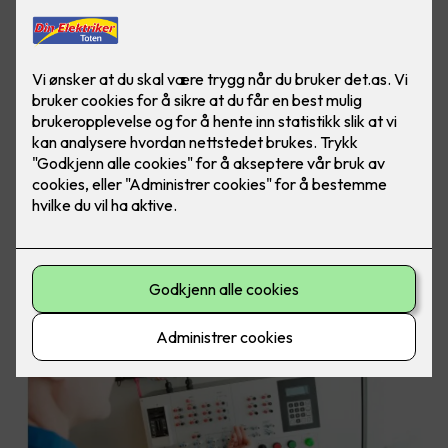
Vi hjelper din virksomhet med å finne gode,
teknologiske løsninger i produksjonen.
Vår stab utfører tjenester innen et bredt område av
automasjon; operatørpaneler, sentral driftskontroll,
skjermstyring, servosystemer, fjernstyring, byggautomasjon
og industriell automasjon.
Sammen med deg finner vi de teknologiske løsningene som
gir mest mulig rasjonell drift i din virksomhet. Din Elektriker
Toten prosjekterer, leverer og installerer solide, økonomiske
og driftssikre løsninger.