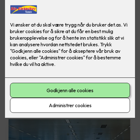
Vi sørger for at du blir varslet raskt ved brann
eller innbrudd i dine lokaler.
I dag finnes det mange gode alarmsystemer på markedet.
Vi hjelper deg med å velge løsningene som best mulig sikrer
dine lokaler mot brann og innbrudd.
Hvordan låser medarbeidere seg inn i dag? Og hvordan
varsles driftsansvarlig hvis det skulle oppstå røykutvikling
eller innbrudd? Du kan nå få varslinger til mobil eller til PC, i
tillegg til at alarmen utløses lokalt. Dermed kan du hele tiden
ha oversikt over hvilken alarm som utløses og hvor. Alarmer
kan selvsagt også viderekobles til sentral.
Ring Din Elektriker Toten i dag, så kan vi sammen kartlegge
hvordan sikkerheten i din bedrift kan ivaretas best mulig.