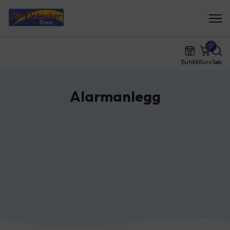
0
Butikk
Kurv
Søk
Alarmanlegg